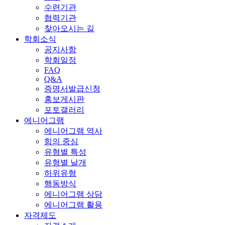
수련기관
협력기관
찾아오시는 길
학회소식
공지사항
학회일정
FAQ
Q&A
증명서발급신청
홍보게시판
포토갤러리
에니어그램
에니어그램 역사
힘의 중심
유형별 특성
유형별 날개
하위유형
행동방식
에니어그램 상담
에니어그램 활용
자격제도